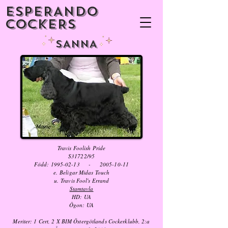
ESPERANDO
COCKERS
SANNA
Travis Foolish Pride
S31722/95
Född:
1995-02-13
-
2005-10-11
e. Beligar Midas Touch
u. Travis Fool's Errand
Stamtavla
HD: UA
Ögon: UA
Meriter: 1 Cert, 2 X BIM Östergötlands Cockerklubb, 2:a