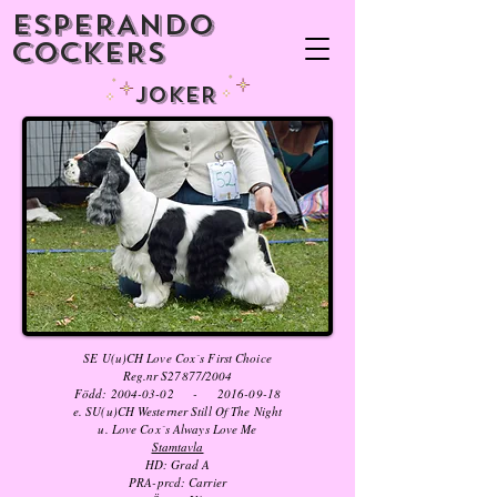
ESPERANDO
COCKERS
JOKER
SE U(u)CH Love Cox´s First Choice
Reg.nr S27877/2004
Född:
2004-03-02
-
2016-09-18
e. SU(u)CH Westerner Still Of The Night
u. Love Cox´s Always Love Me
Stamtavla
HD: Grad A
PRA-prcd: Carrier