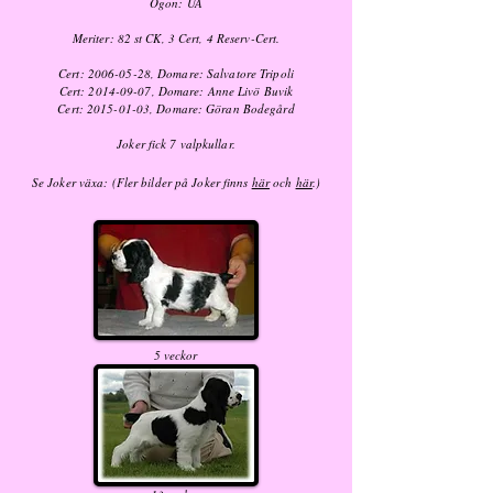
Ögon: UA
Meriter: 82 st CK, 3 Cert, 4 Reserv-Cert.
Cert:
2006-05-28
, Domare: Salvatore Tripoli
Cert:
2014-09-07
, Domare: Anne Livö Buvik
Cert:
2015-01-03
, Domare: Göran Bodegård
Joker fick 7 valpkullar.
Se Joker växa: (Fler bilder på Joker finns
här
och
här
.)
5 veckor