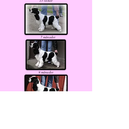
13
veckor
7 månader
9
månader
11
månader