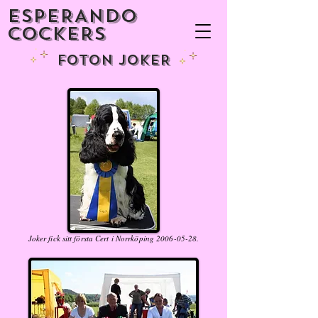
ESPERANDO
COCKERS
FOTON JOKER
Joker fick sitt första Cert i Norrköping
2006-05-28
.