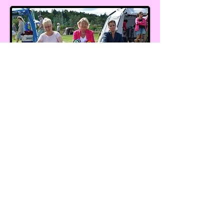
BIM Eskilstuna
2015-08-16
.
BIS-senior Klubbarp
2015-08-30
.