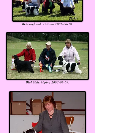
BIS-unghund Gränna
2005-06-18
.
BIM Söderköping
2007-09-09
.