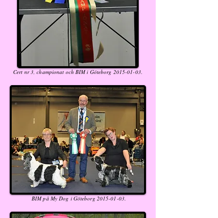
Cert nr 3, championat och BIM i Göteborg
2015-01-03
.
BIM på My Dog i Göteborg
2015-01-03
.