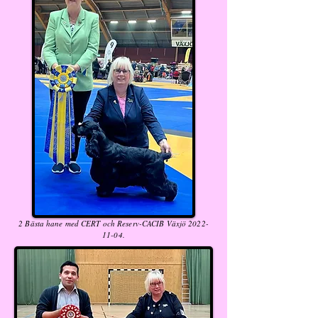
2 Bästa hane med CERT och Reserv-CACIB Växjö
2022-
11-04
.