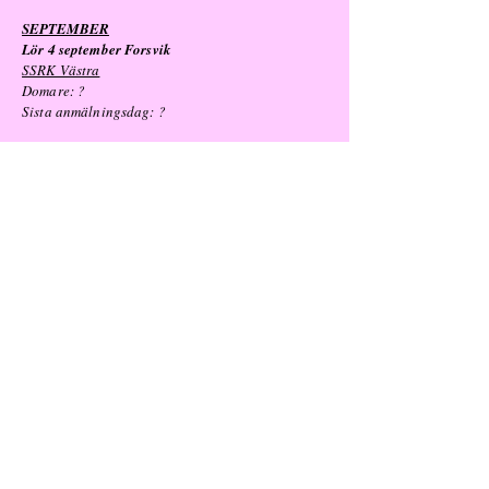
SEPTEMBER
Lör 4 september Forsvik
SSRK Västra
Domare: ?
Sista anmälningsdag: ?
Lör 4 september Högbo
Gästriklands KK
(Internationell)
Domare: ?
Sista anmälningsdag: ?
Sön 5 september Forsvik
SSRK Västra
Domare: ?
Sista anmälningsdag: ?
Sön
5 september Öland
Småland-Ölands KK
(NORDIC)
Domare: ?
Sista anmälningsdag: ?
Sön 12
september Tomelilla