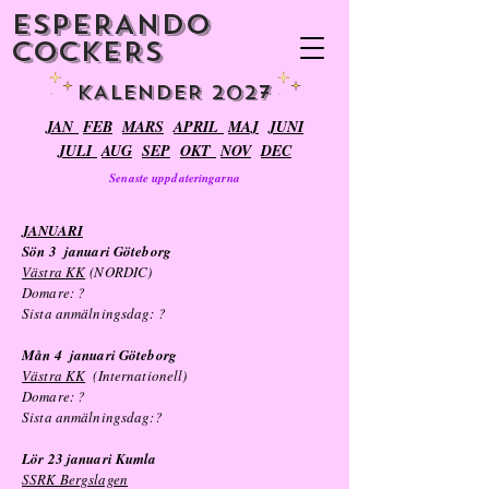
ESPERANDO
COCKERS
KALENDER 2027
JAN
FEB
MARS
APRIL
MAJ
JUNI
JULI
AUG
SEP
OKT
NOV
DEC
Senaste uppdateringarna
JANUARI
Sön 3 januari Göteborg
Västra KK
(NORDIC)
Domare: ?
Sista anmälningsdag:
?
Mån 4 januari Göteborg
Västra KK
(Internationell)
Domare: ?
Sista anmälningsdag:?
Lör 23 januari Kumla
SSRK Bergslagen