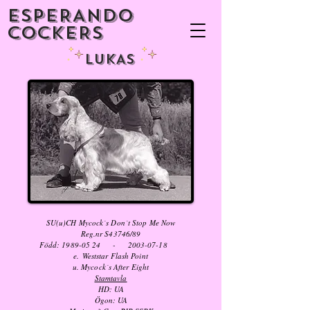
ESPERANDO
COCKERS
LUKAS
SU(u)CH Mycock´s Don´t Stop Me Now
Reg.nr S43746/89
Född:
1989-05 24
-
2003-07-18
e. Weststar Flash Point
u. Mycock´s After Eight
Stamtavla
HD: UA
Ögon: UA